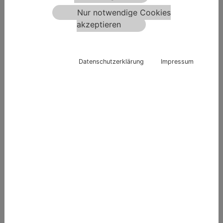
Nur notwendige Cookies
akzeptieren
Datenschutzerklärung
Impressum
UNSERE
BAUREPORTS
ALLE
IMPULSVERDICHTUNG
BODENSTABILISIERUNG
HYBRIDGRÜNDUNG
WINDKRAFTANLAGE
STRASSENSANIERUNG
INDUSTRIEHALLEN
HOCHREGALLAGER
WOHNBAU