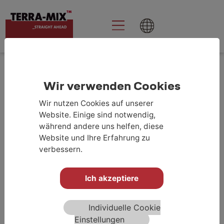
Goolge Analytics
aktivieren
Wir verwenden Cookies
20 JAHRE ERFOLG
Wir nutzen Cookies auf unserer
UNSERE REFERENZEN
Website. Einige sind notwendig,
während andere uns helfen, diese
Website und Ihre Erfahrung zu
ALLE
IMPULSVERDICHTUNG
BODENSTABILISIERUNG
verbessern.
HYBRIDGRÜNDUNG
Ich akzeptiere
WINDKRAFTANLAGE
STRASSENSANIERUNG
INDUSTRIEHALLEN
HOCHREGALLAGER
WOHNBAU
Individuelle Cookie
Einstellungen