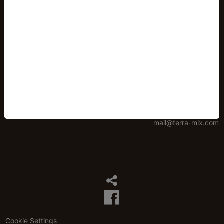
TERRA-MIX Bodenstabilisierungs GmbH
Schönaich 96
A-8521 Wettmannstätten
Tel.:
+43 3185 30722
Fax: +43 3185 30722 30
mail@terra-mix.com
Cookie Settings