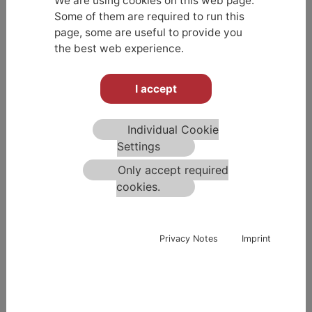
We are using cookies on this web page.
RETURN TO PROJECTLIST
Some of them are required to run this
page, some are useful to provide you
the best web experience.
I accept
Windenergieanlagen
Individual Cookie
Settings
Impulsverdichtung »System TERRA-MIX«
Only accept required
Durchführung:
September 2013 & März 2014
cookies.
Generalunternehmer:
Siemens AG, Energy Sector
2
Fläche je Anlage:
ca. 420 m
(mit Überstand)
Privacy Notes
Imprint