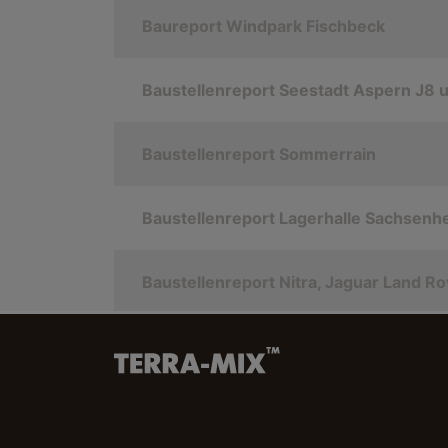
Baureport Windpark Fischbeck
Baustellenreport Seestadt Aspern J8 
Baustellenreport Sommerrain
Baustellenreport Lagerhalle Sachsenh
Baustellenreport Nitra, Jaguar Land Ro