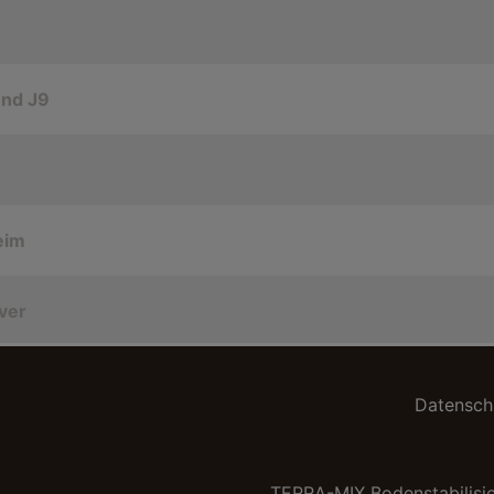
und J9
eim
ver
Datensch
TERRA-MIX Bodenstabilis