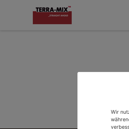
Wir nut
während
verbess