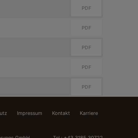
PDF
PDF
PDF
PDF
PDF
utz
Impressum
Kontakt
Karriere
ierungs GmbH
Tel.:
+43 3185 30722