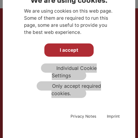
We are using cookies.
We are using cookies on this web page.
Some of them are required to run this
page, some are useful to provide you
the best web experience.
I accept
RAPID, EFICIENT ȘI PRIETENOS
CU RESURSELE
Individual Cookie
Settings
Cea mai inovatoare soluție de îmbunătățire a
Only accept required
terenului.
cookies.
Privacy Notes
Imprint