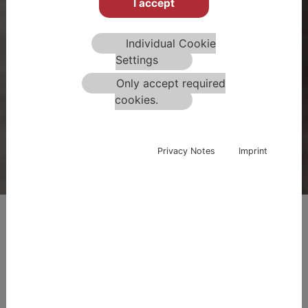
I accept
SPECIALNO TEMELJENJE -
STROKOVNJAKI ZA STABILIZACIJO IN
Individual Cookie
IMPULZNO KOMPAKTIRANJE.
Settings
Only accept required
cookies.
Privacy Notes
Imprint