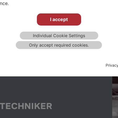
EUROPE-WIDE
nce.
NETWORK
I accept
Individual Cookie Settings
Only accept required cookies.
Privac
TECHNIKER