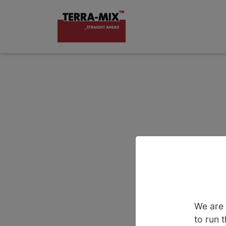
We are 
to run 