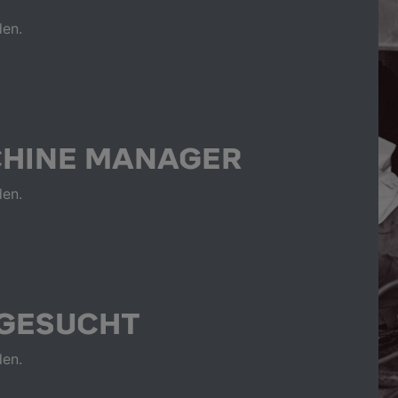
den.
CHINE MANAGER
den.
 GESUCHT
den.