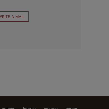
WRITE A MAIL
privacy
imprint
contact
career