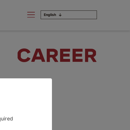
English
CAREER
quired