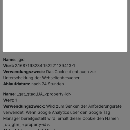
Folgende Cookies werden von Google Analytics verwendet:
Name:
_ga
Wert:
2.1326744211.152221139413-5
Verwendungszweck:
Standardmäßig verwendet analytics.js
das Cookie _ga, um die User-ID zu speichern. Grundsätzlich
dient es zur Unterscheidung der Webseitenbesucher.
Ablaufdatum:
nach 2 Jahren
Name:
_gid
Wert:
2.1687193234.152221139413-1
Verwendungszweck:
Das Cookie dient auch zur
Unterscheidung der Webseitenbesucher
Ablaufdatum:
nach 24 Stunden
Name:
_gat_gtag_UA_<property-id>
Wert:
1
Verwendungszweck:
Wird zum Senken der Anforderungsrate
verwendet. Wenn Google Analytics über den Google Tag
Manager bereitgestellt wird, erhält dieser Cookie den Namen
_dc_gtm_ <property-id>.